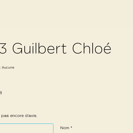
3 Guilbert Chloé
 :
Aucune
0)
 a pas encore d’avis.
Nom
*