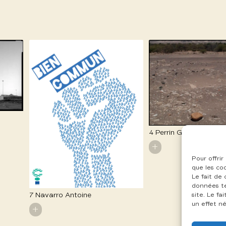
4 Perrin Gilles
+
Pour offrir
que les co
Le fait de
données te
7 Navarro Antoine
site. Le f
un effet né
+