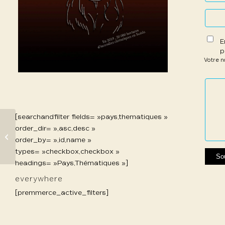
E
p
Votre 
1 étoil
2 étoi
3 étoi
4 étoi
5 étoi
sur
sur
sur 5
sur 5
sur 5
5
5
[searchandfilter fields= »pays,thematiques »
order_dir= »,asc,desc »
612 Guilbert Chloé
order_by= »,id,name »
types= »checkbox,checkbox »
headings= »Pays,Thématiques »]
everywhere
[premmerce_active_filters]