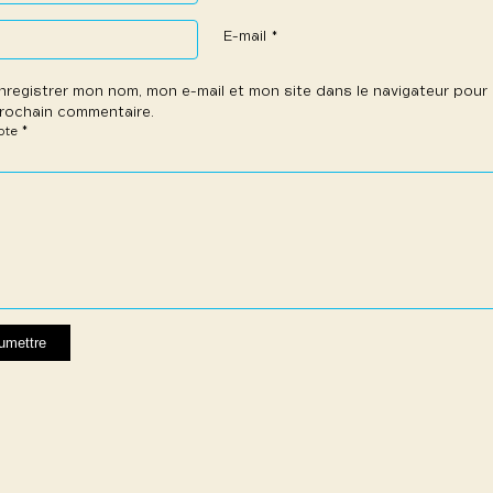
E-mail
*
nregistrer mon nom, mon e-mail et mon site dans le navigateur pou
rochain commentaire.
*
note
e
les
les
les
les