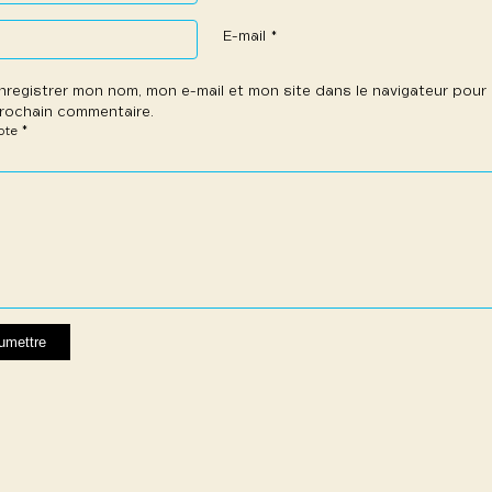
E-mail
*
nregistrer mon nom, mon e-mail et mon site dans le navigateur pou
rochain commentaire.
*
note
e
les
les
les
les