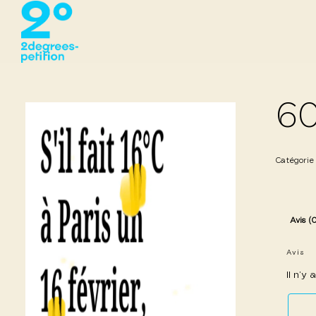
60
Catégorie
Avis (
Avis
Il n’y