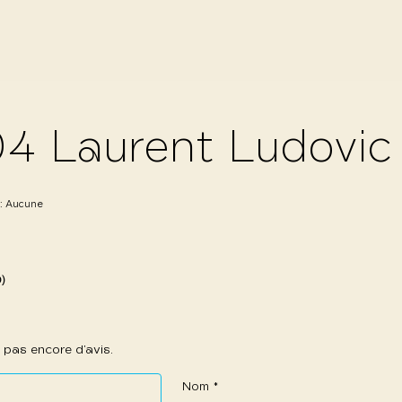
4 Laurent Ludovic
 :
Aucune
0)
 a pas encore d’avis.
Nom
*