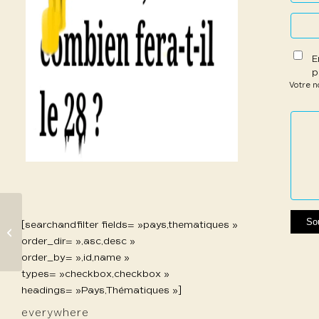
E
p
Votre 
1 étoil
2 étoi
3 étoi
4 étoi
5 étoi
sur
sur
sur 5
sur 5
sur 5
5
5
[searchandfilter fields= »pays,thematiques »
603 Sarfis Thierry
order_dir= »,asc,desc »
order_by= »,id,name »
types= »checkbox,checkbox »
headings= »Pays,Thématiques »]
everywhere