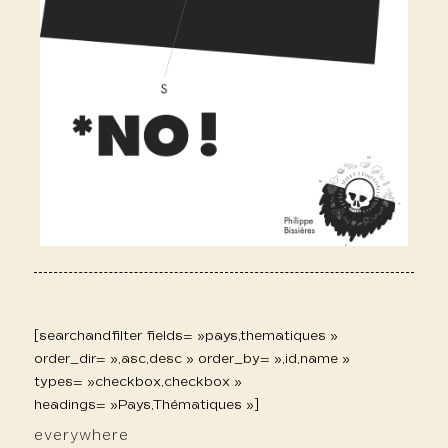
[searchandfilter fields= »pays,thematiques »
order_dir= »,asc,desc » order_by= »,id,name »
types= »checkbox,checkbox »
headings= »Pays,Thématiques »]
everywhere