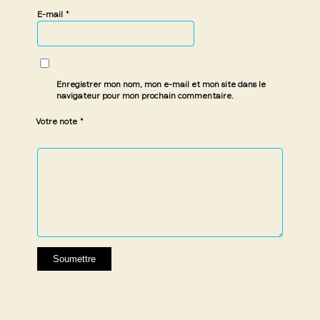
*
E-mail
Enregistrer mon nom, mon e-mail et mon site dans le
navigateur pour mon prochain commentaire.
*
Votre note
1 étoile
2 étoiles
3 étoiles
4 étoiles
5 étoiles
sur
sur
sur 5
sur 5
sur 5
5
5