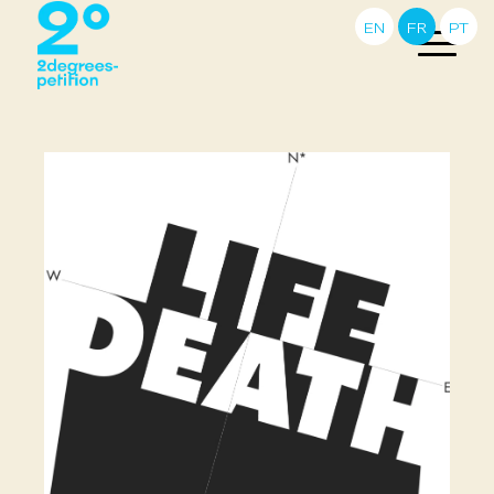
EN
FR
PT