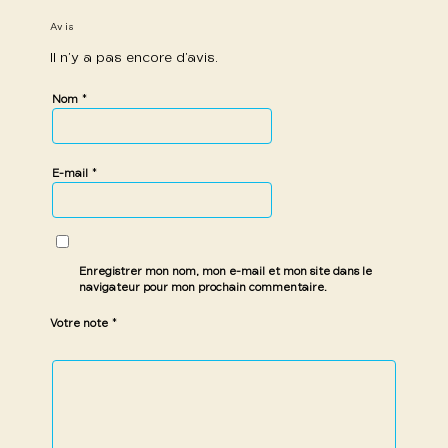
Avis
Il n’y a pas encore d’avis.
*
Nom
*
E-mail
Enregistrer mon nom, mon e-mail et mon site dans le
navigateur pour mon prochain commentaire.
*
Votre note
1 étoile
2 étoiles
3 étoiles
4 étoiles
5 étoiles
sur
sur
sur 5
sur 5
sur 5
5
5