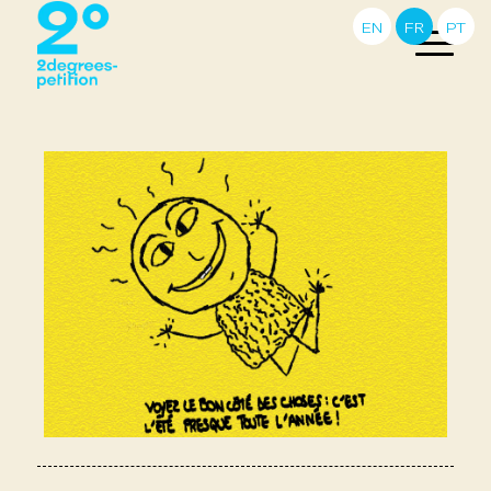
EN
FR
PT