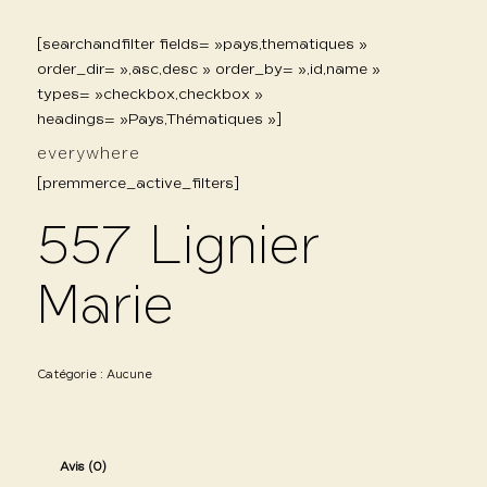
[searchandfilter fields= »pays,thematiques »
order_dir= »,asc,desc » order_by= »,id,name »
types= »checkbox,checkbox »
headings= »Pays,Thématiques »]
everywhere
[premmerce_active_filters]
557 Lignier
Marie
Catégorie :
Aucune
Avis (0)