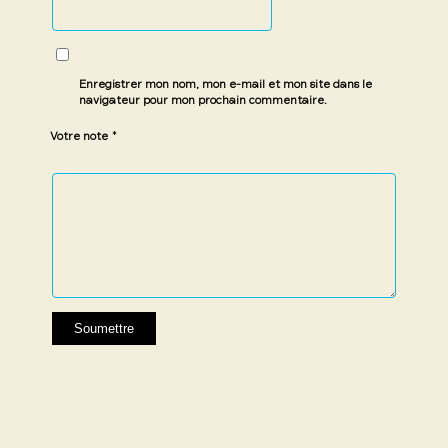
Enregistrer mon nom, mon e-mail et mon site dans le
navigateur pour mon prochain commentaire.
*
Votre note
1 étoile
2 étoiles
3 étoiles
4 étoiles
5 étoiles
sur
sur
sur 5
sur 5
sur 5
5
5