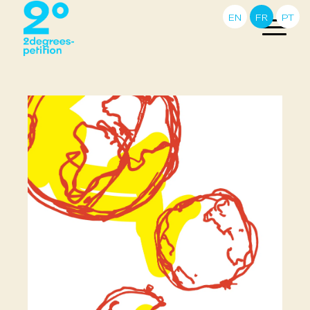
EN
FR
PT