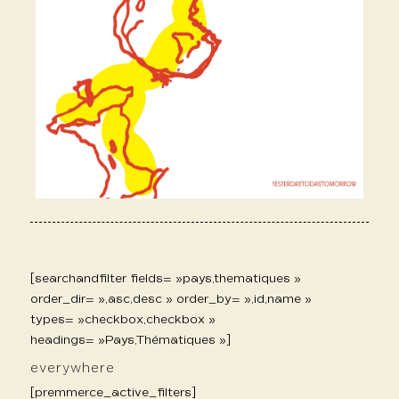
[searchandfilter fields= »pays,thematiques »
order_dir= »,asc,desc » order_by= »,id,name »
types= »checkbox,checkbox »
headings= »Pays,Thématiques »]
everywhere
[premmerce_active_filters]