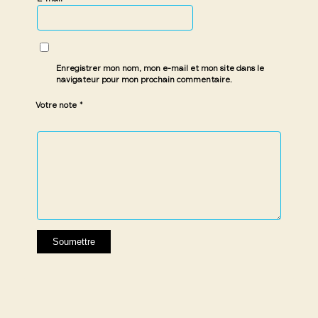
Enregistrer mon nom, mon e-mail et mon site dans le
navigateur pour mon prochain commentaire.
*
Votre note
1 étoile
2 étoiles
3 étoiles
4 étoiles
5 étoiles
sur
sur
sur 5
sur 5
sur 5
5
5