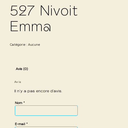
527 Nivoit
Emma
Catégorie :
Aucune
Avis (0)
Avis
Il n’y a pas encore d’avis.
*
Nom
*
E-mail