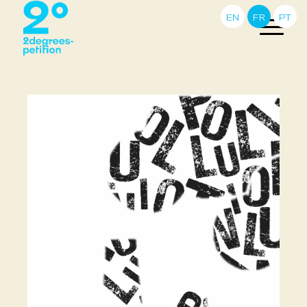
EN
FR
PT