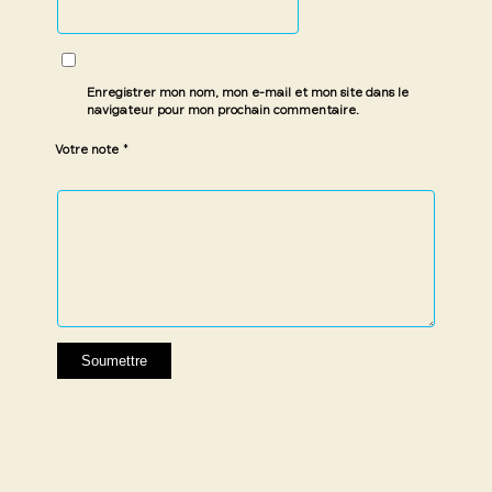
Enregistrer mon nom, mon e-mail et mon site dans le
navigateur pour mon prochain commentaire.
*
Votre note
1 étoile
2 étoiles
3 étoiles
4 étoiles
5 étoiles
sur
sur
sur 5
sur 5
sur 5
5
5