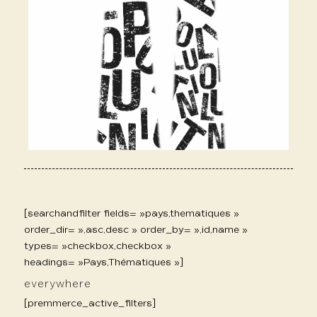
[searchandfilter fields= »pays,thematiques »
order_dir= »,asc,desc » order_by= »,id,name »
types= »checkbox,checkbox »
headings= »Pays,Thématiques »]
everywhere
[premmerce_active_filters]