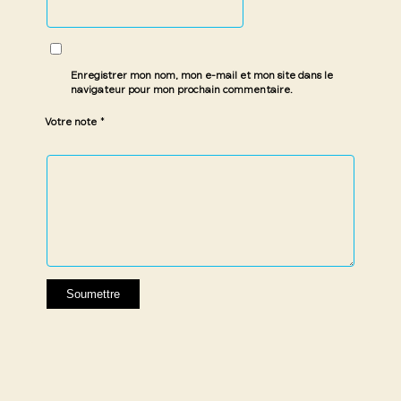
Enregistrer mon nom, mon e-mail et mon site dans le
navigateur pour mon prochain commentaire.
*
Votre note
1 étoile
2 étoiles
3 étoiles
4 étoiles
5 étoiles
sur
sur
sur 5
sur 5
sur 5
5
5