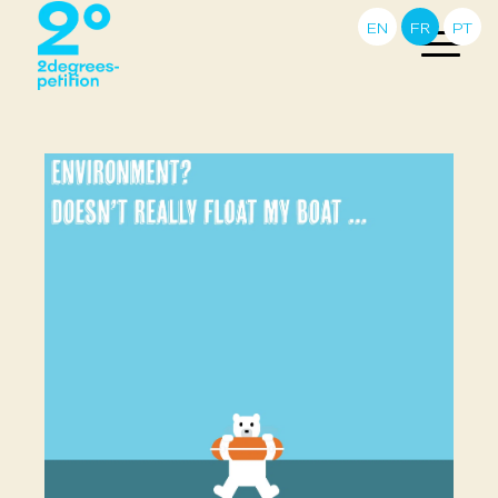
EN
FR
PT