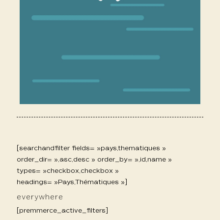
[searchandfilter fields= »pays,thematiques »
order_dir= »,asc,desc » order_by= »,id,name »
types= »checkbox,checkbox »
headings= »Pays,Thématiques »]
everywhere
[premmerce_active_filters]