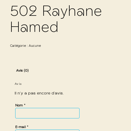
502 Rayhane
Hamed
Catégorie :
Aucune
Avis (0)
Avis
Il n’y a pas encore d’avis.
*
Nom
*
E-mail