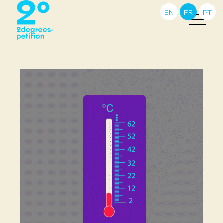
EN
FR
PT