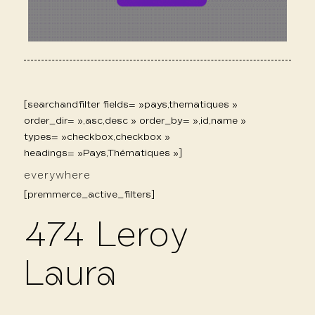
[searchandfilter fields= »pays,thematiques »
order_dir= »,asc,desc » order_by= »,id,name »
types= »checkbox,checkbox »
headings= »Pays,Thématiques »]
everywhere
[premmerce_active_filters]
474 Leroy
Laura