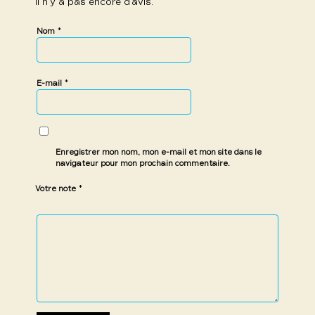
Il n’y a pas encore d’avis.
*
Nom
*
E-mail
Enregistrer mon nom, mon e-mail et mon site dans le
navigateur pour mon prochain commentaire.
*
Votre note
1 étoile
2 étoiles
3 étoiles
4 étoiles
5 étoiles
sur
sur
sur 5
sur 5
sur 5
5
5