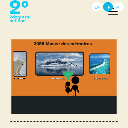
EN
FR
PT