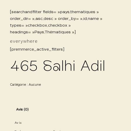
[searchandfilter fields= »pays,thematiques »
order_dir= »,asc,desc » order_by= »,id,name »
types= »checkbox,checkbox »
headings= »Pays,Thématiques »]
everywhere
[premmerce_active_filters]
465 Salhi Adil
Catégorie :
Aucune
Avis (0)
Avis