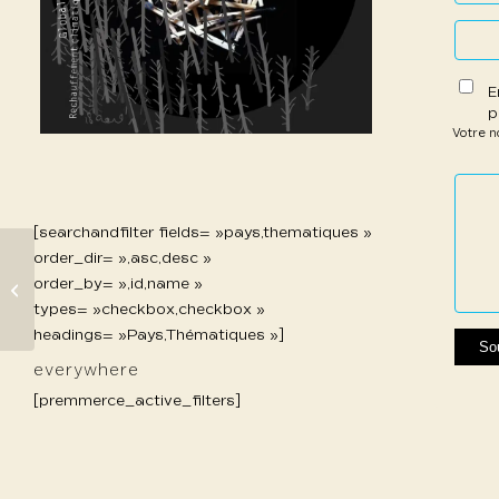
E
p
Votre 
1 étoil
2 étoi
3 étoi
4 étoi
5 étoi
sur
sur
sur 5
sur 5
sur 5
5
5
[searchandfilter fields= »pays,thematiques »
order_dir= »,asc,desc »
order_by= »,id,name »
419 Micheli Elena
types= »checkbox,checkbox »
headings= »Pays,Thématiques »]
everywhere
[premmerce_active_filters]