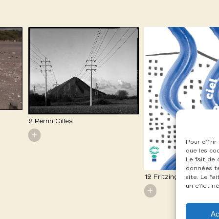
2 Perrin Gilles
+
Pour offrir
que les co
Le fait de
données te
12 Fritzinger Marion
site. Le f
un effet né
+
Ac