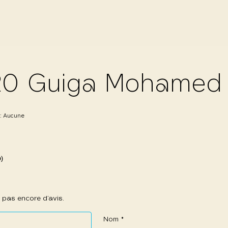
20 Guiga Mohamed
 :
Aucune
0)
 a pas encore d’avis.
Nom
*