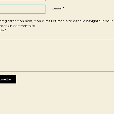
E-mail
*
nregistrer mon nom, mon e-mail et mon site dans le navigateur pou
rochain commentaire.
*
note
e
les
les
les
les