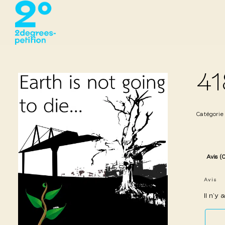
41
Catégorie
Avis (
Avis
Il n’y