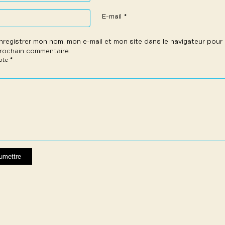
E-mail
*
nregistrer mon nom, mon e-mail et mon site dans le navigateur pou
rochain commentaire.
*
note
e
les
les
les
les