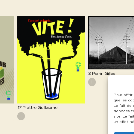
2 Perrin Gilles
+
Pour offrir
que les co
Le fait de
17 Piettre Guillaume
données te
+
site. Le f
un effet né