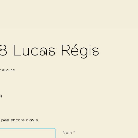
8 Lucas Régis
 :
Aucune
0)
 a pas encore d’avis.
Nom
*