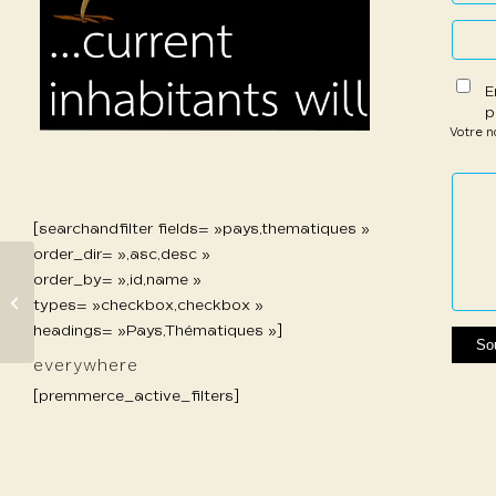
E
p
Votre 
1 étoil
2 étoi
3 étoi
4 étoi
5 étoi
sur
sur
sur 5
sur 5
sur 5
5
5
[searchandfilter fields= »pays,thematiques »
order_dir= »,asc,desc »
order_by= »,id,name »
417 Fasson
types= »checkbox,checkbox »
Benedetta
headings= »Pays,Thématiques »]
everywhere
[premmerce_active_filters]