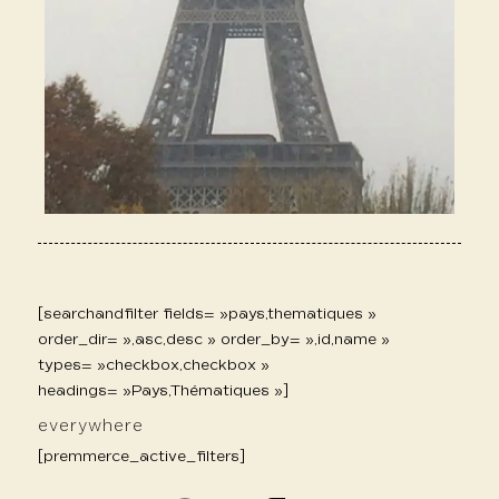
[searchandfilter fields= »pays,thematiques »
order_dir= »,asc,desc » order_by= »,id,name »
types= »checkbox,checkbox »
headings= »Pays,Thématiques »]
everywhere
[premmerce_active_filters]