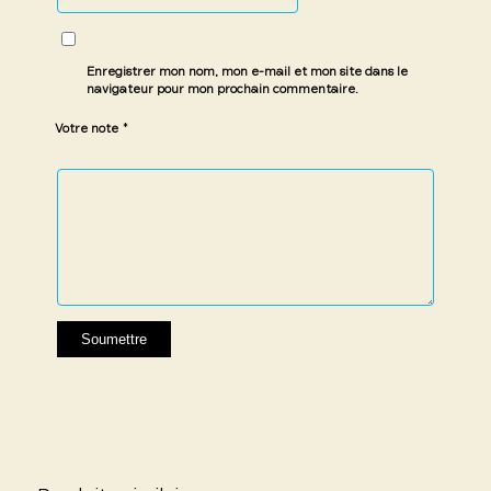
Enregistrer mon nom, mon e-mail et mon site dans le
navigateur pour mon prochain commentaire.
*
Votre note
1 étoile
2 étoiles
3 étoiles
4 étoiles
5 étoiles
sur
sur
sur 5
sur 5
sur 5
5
5