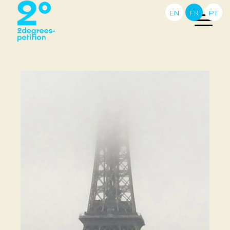
EN
FR
PT