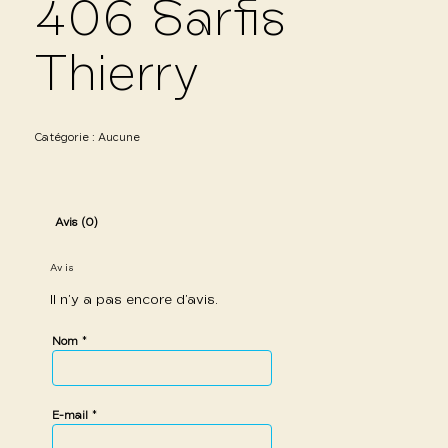
406 Sarfis
Thierry
Catégorie :
Aucune
Avis (0)
Avis
Il n’y a pas encore d’avis.
*
Nom
*
E-mail