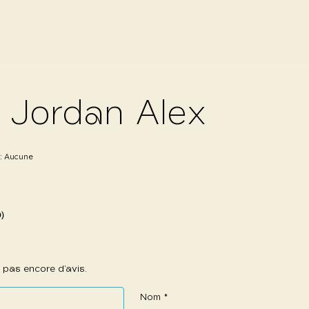
 Jordan Alex
 :
Aucune
0)
 a pas encore d’avis.
Nom
*