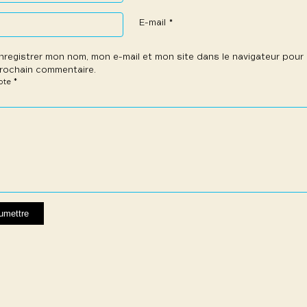
E-mail
*
nregistrer mon nom, mon e-mail et mon site dans le navigateur pou
rochain commentaire.
*
note
e
les
les
les
les