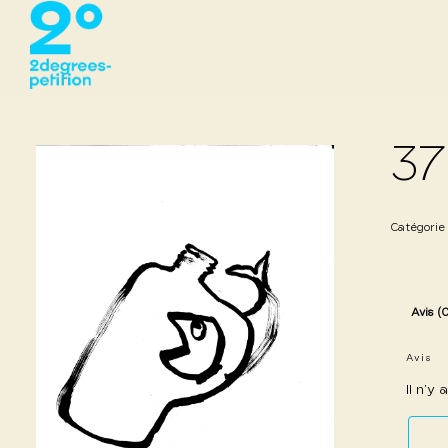
37
Catégorie
Avis (
Avis
Il n’y