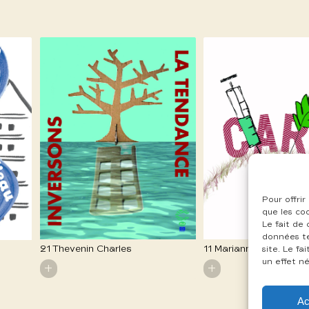
Pour offrir
que les co
Le fait de
données te
21 Thevenin Charles
11 Marianna Hodel
site. Le f
un effet né
+
+
Ac