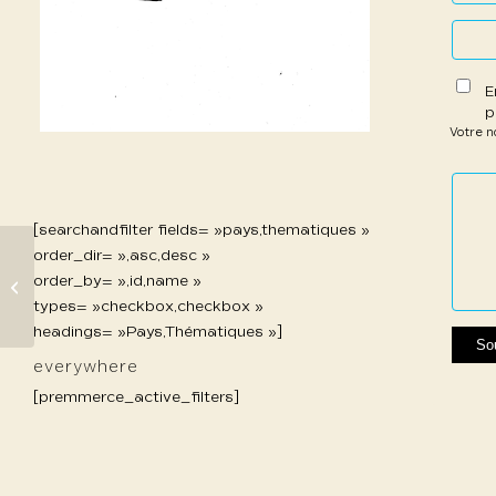
E
p
Votre 
1 étoil
2 étoi
3 étoi
4 étoi
5 étoi
sur
sur
sur 5
sur 5
sur 5
5
5
[searchandfilter fields= »pays,thematiques »
order_dir= »,asc,desc »
order_by= »,id,name »
36 Rouard Jean-Pol
types= »checkbox,checkbox »
headings= »Pays,Thématiques »]
everywhere
[premmerce_active_filters]