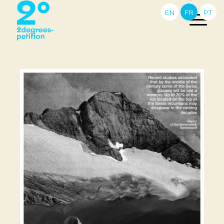
EN
FR
PT