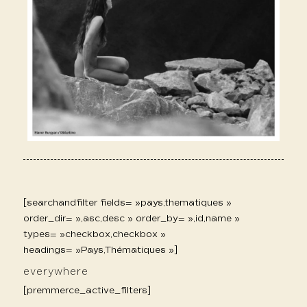
[searchandfilter fields= »pays,thematiques »
order_dir= »,asc,desc » order_by= »,id,name »
types= »checkbox,checkbox »
headings= »Pays,Thématiques »]
everywhere
[premmerce_active_filters]