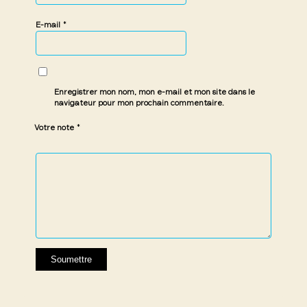
*
E-mail
Enregistrer mon nom, mon e-mail et mon site dans le
navigateur pour mon prochain commentaire.
*
Votre note
1 étoile
2 étoiles
3 étoiles
4 étoiles
5 étoiles
sur
sur
sur 5
sur 5
sur 5
5
5