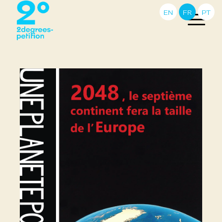
EN
FR
PT