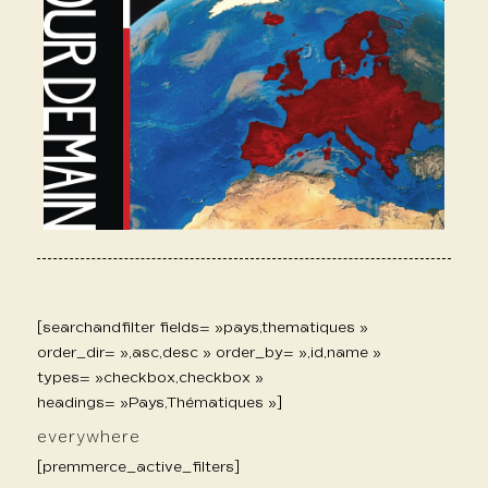
[searchandfilter fields= »pays,thematiques »
order_dir= »,asc,desc » order_by= »,id,name »
types= »checkbox,checkbox »
headings= »Pays,Thématiques »]
everywhere
[premmerce_active_filters]