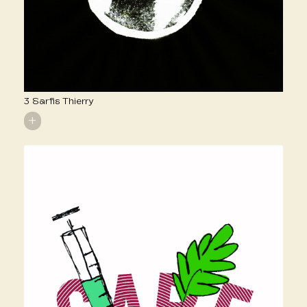
3 Sarfis Thierry
+