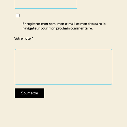
Enregistrer mon nom, mon e-mail et mon site dans le
navigateur pour mon prochain commentaire.
*
Votre note
1 étoile
2 étoiles
3 étoiles
4 étoiles
5 étoiles
sur
sur
sur 5
sur 5
sur 5
5
5