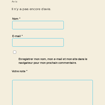
Avis
Il n’y a pas encore d’avis.
*
Nom
*
E-mail
Enregistrer mon nom, mon e-mail et mon site dans le
navigateur pour mon prochain commentaire.
*
Votre note
1 étoile
2 étoiles
3 étoiles
4 étoiles
5 étoiles
sur
sur
sur 5
sur 5
sur 5
5
5