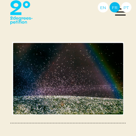
EN
FR
PT