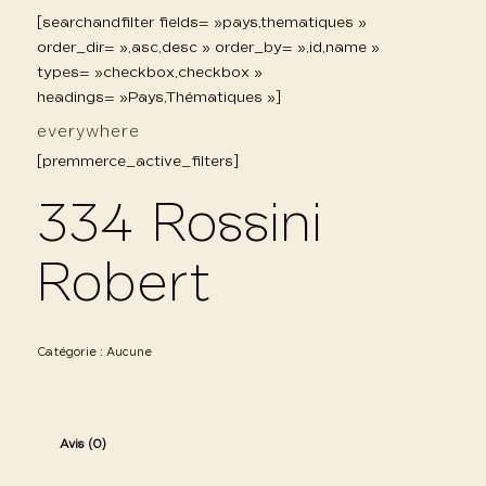
[searchandfilter fields= »pays,thematiques »
order_dir= »,asc,desc » order_by= »,id,name »
types= »checkbox,checkbox »
headings= »Pays,Thématiques »]
everywhere
[premmerce_active_filters]
334 Rossini
Robert
Catégorie :
Aucune
Avis (0)