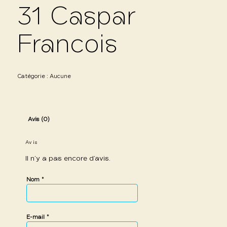
31 Caspar
Francois
Catégorie :
Aucune
Avis (0)
Avis
Il n’y a pas encore d’avis.
*
Nom
*
E-mail