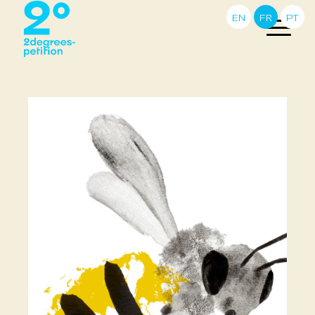
EN
FR
PT