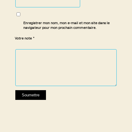
Enregistrer mon nom, mon e-mail et mon site dans le
navigateur pour mon prochain commentaire.
*
Votre note
1 étoile
2 étoiles
3 étoiles
4 étoiles
5 étoiles
sur
sur
sur 5
sur 5
sur 5
5
5