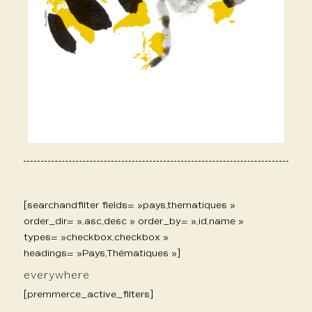
[searchandfilter fields= »pays,thematiques »
order_dir= »,asc,desc » order_by= »,id,name »
types= »checkbox,checkbox »
headings= »Pays,Thématiques »]
everywhere
[premmerce_active_filters]