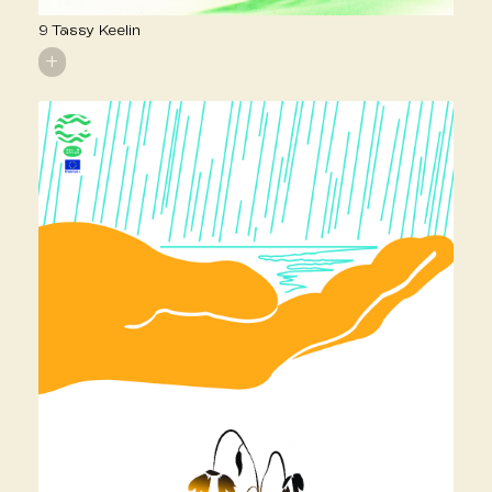
9 Tassy Keelin
+