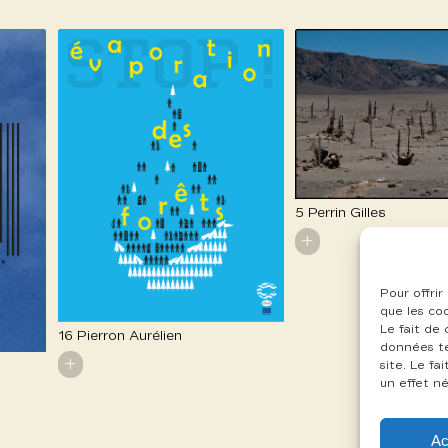
5 Perrin Gilles
+
Pour offrir
que les co
Le fait de
16 Pierron Aurélien
données te
+
site. Le f
un effet né
Ac