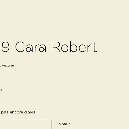
9 Cara Robert
 :
Aucune
0)
 a pas encore d’avis.
Nom
*