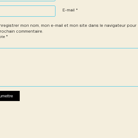
E-mail
*
nregistrer mon nom, mon e-mail et mon site dans le navigateur pou
rochain commentaire.
*
note
e
les
les
les
les