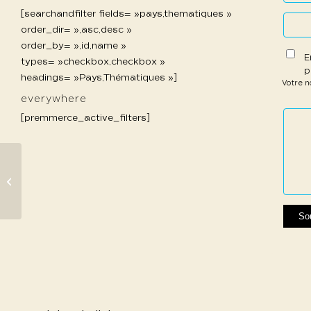
[searchandfilter fields= »pays,thematiques »
order_dir= »,asc,desc »
order_by= »,id,name »
E
types= »checkbox,checkbox »
p
headings= »Pays,Thématiques »]
Votre 
everywhere
1 étoil
2 étoi
3 étoi
4 étoi
5 étoi
[premmerce_active_filters]
sur
sur
sur 5
sur 5
sur 5
5
5
298 Cara Robert