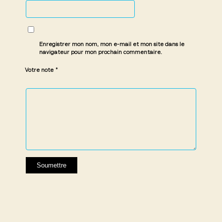
Enregistrer mon nom, mon e-mail et mon site dans le
navigateur pour mon prochain commentaire.
*
Votre note
1 étoile
2 étoiles
3 étoiles
4 étoiles
5 étoiles
sur
sur
sur 5
sur 5
sur 5
5
5