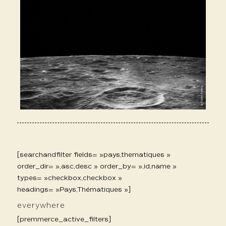
[searchandfilter fields= »pays,thematiques »
order_dir= »,asc,desc » order_by= »,id,name »
types= »checkbox,checkbox »
headings= »Pays,Thématiques »]
everywhere
[premmerce_active_filters]