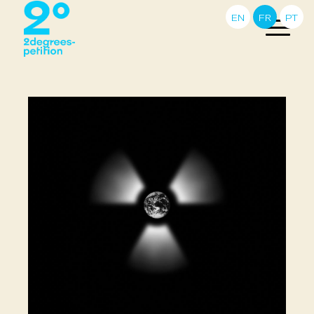
EN
FR
PT