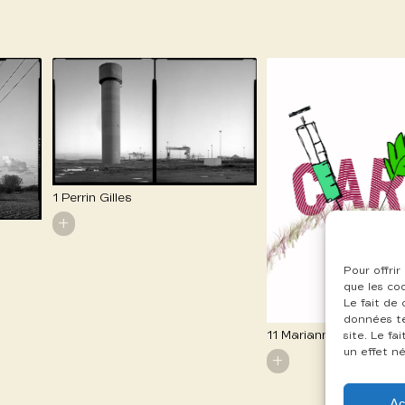
1 Perrin Gilles
+
Pour offrir
que les co
Le fait de
données te
11 Marianna Hodel
site. Le f
un effet né
+
Ac