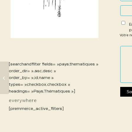
E
p
Votre 
1 étoil
2 étoi
3 étoi
4 étoi
5 étoi
sur
sur
sur 5
sur 5
sur 5
5
5
[searchandfilter fields= »pays,thematiques »
order_dir= »,asc,desc »
order_by= »,id,name »
220 Grenaille Clo
types= »checkbox,checkbox »
headings= »Pays,Thématiques »]
everywhere
[premmerce_active_filters]