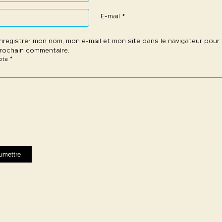
E-mail
*
nregistrer mon nom, mon e-mail et mon site dans le navigateur pou
rochain commentaire.
*
note
e
les
les
les
les