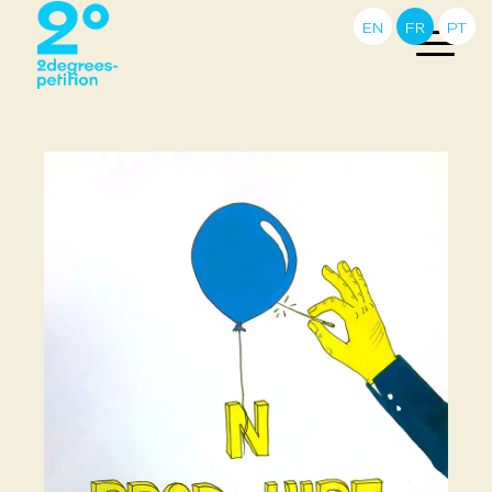
EN
FR
PT