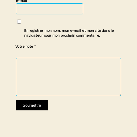
*
E-mail
Enregistrer mon nom, mon e-mail et mon site dans le
navigateur pour mon prochain commentaire.
*
Votre note
1 étoile
2 étoiles
3 étoiles
4 étoiles
5 étoiles
sur
sur
sur 5
sur 5
sur 5
5
5