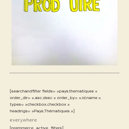
[searchandfilter fields= »pays,thematiques »
order_dir= »,asc,desc » order_by= »,id,name »
types= »checkbox,checkbox »
headings= »Pays,Thématiques »]
everywhere
[premmerce_active_filters]