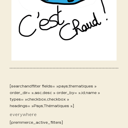
[searchandfilter fields= »pays,thematiques »
order_dir= »,asc,desc » order_by= »,id,name »
types= »checkbox,checkbox »
headings= »Pays,Thématiques »]
everywhere
[premmerce_active_filters]