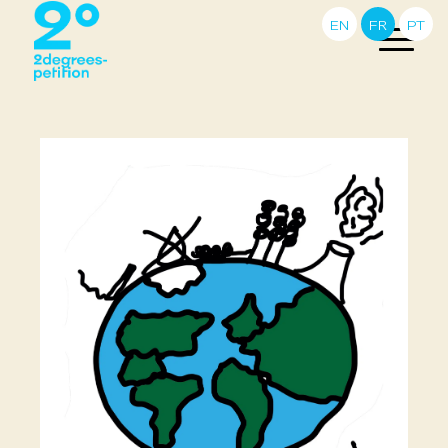
EN
FR
PT