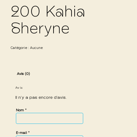
200 Kahia
Sheryne
Catégorie :
Aucune
Avis (0)
Avis
Il n’y a pas encore d’avis.
*
Nom
*
E-mail