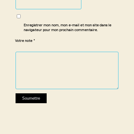
Enregistrer mon nom, mon e-mail et mon site dans le
navigateur pour mon prochain commentaire.
*
Votre note
1 étoile
2 étoiles
3 étoiles
4 étoiles
5 étoiles
sur
sur
sur 5
sur 5
sur 5
5
5