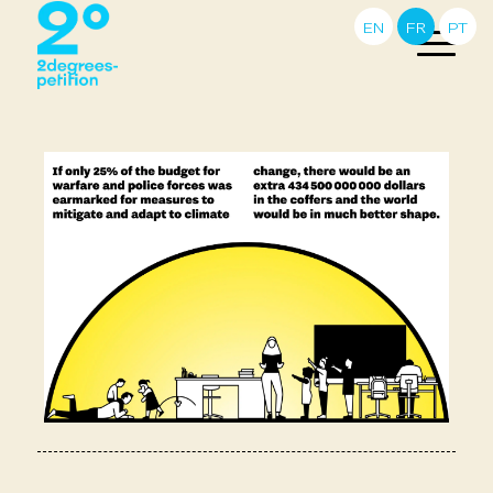
EN
FR
PT