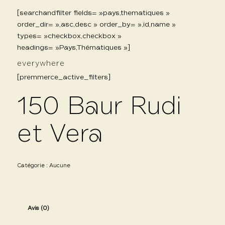
[searchandfilter fields= »pays,thematiques »
order_dir= »,asc,desc » order_by= »,id,name »
types= »checkbox,checkbox »
headings= »Pays,Thématiques »]
everywhere
[premmerce_active_filters]
150 Baur Rudi
et Vera
Catégorie :
Aucune
Avis (0)