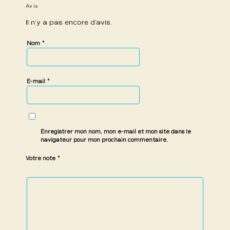
Avis
Il n’y a pas encore d’avis.
*
Nom
*
E-mail
Enregistrer mon nom, mon e-mail et mon site dans le
navigateur pour mon prochain commentaire.
*
Votre note
1 étoile
2 étoiles
3 étoiles
4 étoiles
5 étoiles
sur
sur
sur 5
sur 5
sur 5
5
5