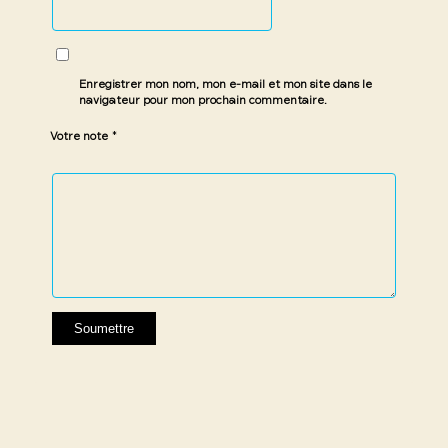
Enregistrer mon nom, mon e-mail et mon site dans le
navigateur pour mon prochain commentaire.
*
Votre note
1 étoile
2 étoiles
3 étoiles
4 étoiles
5 étoiles
sur
sur
sur 5
sur 5
sur 5
5
5