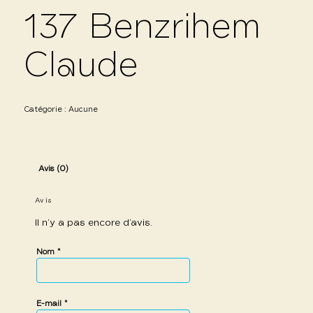
137 Benzrihem
Claude
Catégorie :
Aucune
Avis (0)
Avis
Il n’y a pas encore d’avis.
*
Nom
*
E-mail