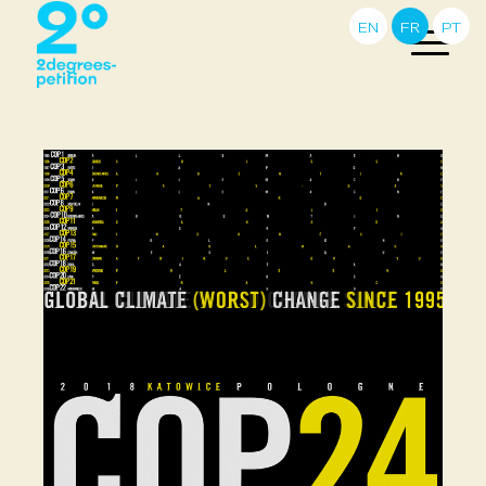
EN
FR
PT