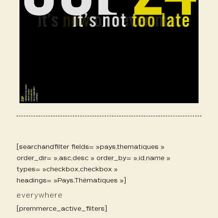
[searchandfilter fields= »pays,thematiques »
order_dir= »,asc,desc » order_by= »,id,name »
types= »checkbox,checkbox »
headings= »Pays,Thématiques »]
everywhere
[premmerce_active_filters]