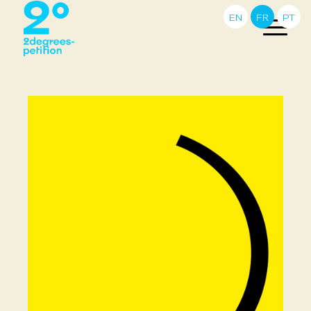
EN
FR
PT