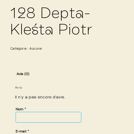
128 Depta-
Kleśta Piotr
Catégorie :
Aucune
Avis (0)
Avis
Il n’y a pas encore d’avis.
*
Nom
*
E-mail