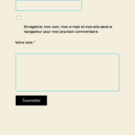
Enregistrer mon nom, mon e-mail et mon site dans le
navigateur pour mon prochain commentaire.
*
Votre note
1 étoile
2 étoiles
3 étoiles
4 étoiles
5 étoiles
sur
sur
sur 5
sur 5
sur 5
5
5