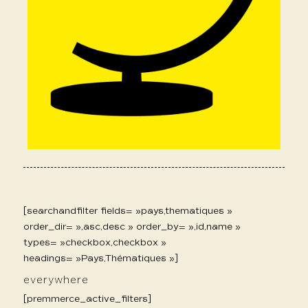
[searchandfilter fields= »pays,thematiques »
order_dir= »,asc,desc » order_by= »,id,name »
types= »checkbox,checkbox »
headings= »Pays,Thématiques »]
everywhere
[premmerce_active_filters]