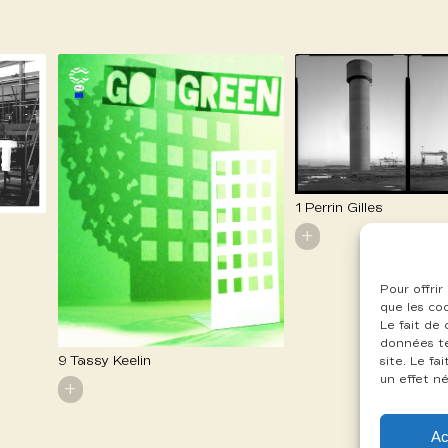
1 Perrin Gilles
+
Pour offrir
que les co
Le fait de
données te
9 Tassy Keelin
site. Le f
un effet né
+
Ac