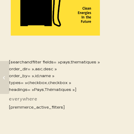
[searchandfilter fields= »pays,thematiques »
order_dir= »,asc,desc »
order_by= »,id,name »
1104 Wenlong Zhang
types= »checkbox,checkbox »
headings= »Pays,Thématiques »]
everywhere
[premmerce_active_filters]