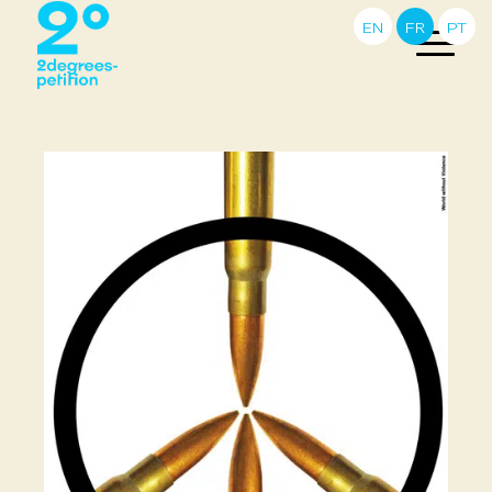
EN
FR
PT