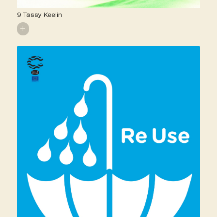
9 Tassy Keelin
+