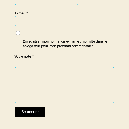
*
E-mail
Enregistrer mon nom, mon e-mail et mon site dans le
navigateur pour mon prochain commentaire.
*
Votre note
1 étoile
2 étoiles
3 étoiles
4 étoiles
5 étoiles
sur
sur
sur 5
sur 5
sur 5
5
5