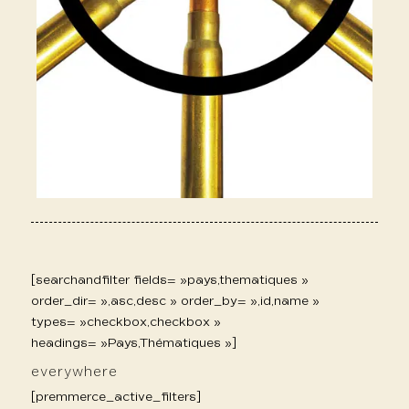
[searchandfilter fields= »pays,thematiques »
order_dir= »,asc,desc » order_by= »,id,name »
types= »checkbox,checkbox »
headings= »Pays,Thématiques »]
everywhere
[premmerce_active_filters]