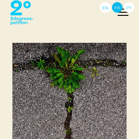
EN
FR
PT