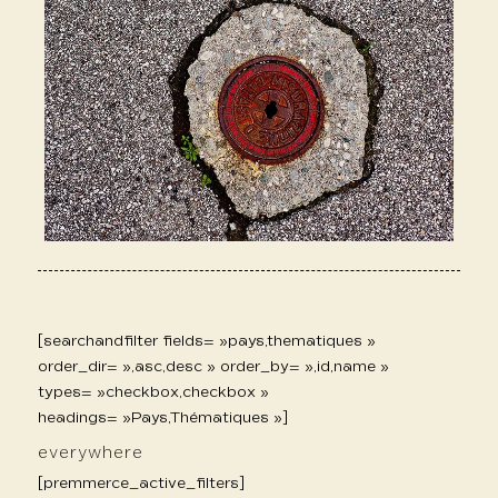
[searchandfilter fields= »pays,thematiques »
order_dir= »,asc,desc » order_by= »,id,name »
types= »checkbox,checkbox »
headings= »Pays,Thématiques »]
everywhere
[premmerce_active_filters]