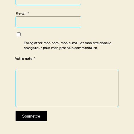
*
E-mail
Enregistrer mon nom, mon e-mail et mon site dans le
navigateur pour mon prochain commentaire.
*
Votre note
1 étoile
2 étoiles
3 étoiles
4 étoiles
5 étoiles
sur
sur
sur 5
sur 5
sur 5
5
5