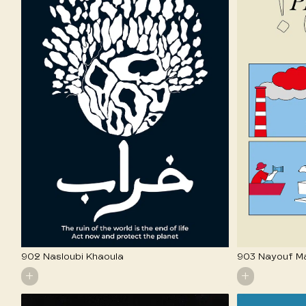
902 Nasloubi Khaoula
903 Nayouf M
+
+