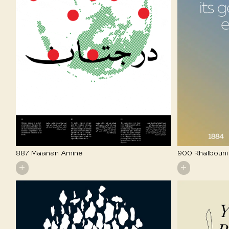
887 Maanan Amine
900 Rhalboun
+
+