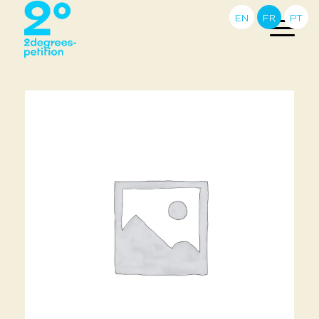
EN
FR
PT