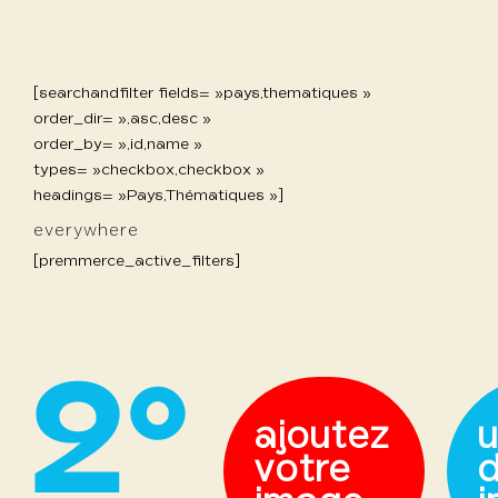
[searchandfilter fields= »pays,thematiques »
order_dir= »,asc,desc »
order_by= »,id,name »
types= »checkbox,checkbox »
headings= »Pays,Thématiques »]
everywhere
[premmerce_active_filters]
ajoutez
u
votre