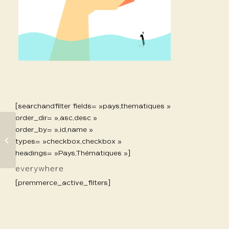
[searchandfilter fields= »pays,thematiques »
order_dir= »,asc,desc »
order_by= »,id,name »
1090 Zhang Yong
types= »checkbox,checkbox »
headings= »Pays,Thématiques »]
everywhere
[premmerce_active_filters]