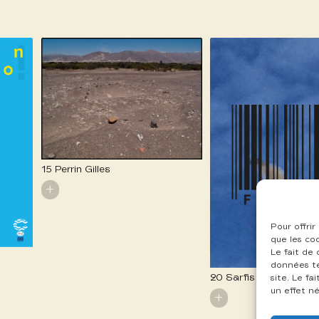
15 Perrin Gilles
+
Pour offrir
que les co
Le fait de
données te
20 Sarfis Thierry
site. Le f
un effet né
+