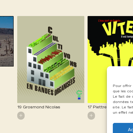
Pour offrir
que les co
Le fait de
données te
19 Grosmond Nicolas
17 Piettre Guillaume
site. Le f
un effet né
+
+
Ac