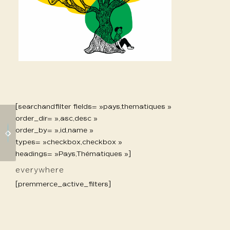
[searchandfilter fields= »pays,thematiques »
order_dir= »,asc,desc »
1085 Mountsientsie
order_by= »,id,name »
1081 Galice Laura
Espoire
types= »checkbox,checkbox »
headings= »Pays,Thématiques »]
everywhere
[premmerce_active_filters]