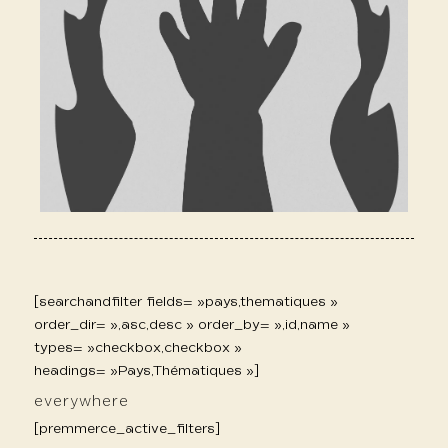
[searchandfilter fields= »pays,thematiques »
order_dir= »,asc,desc » order_by= »,id,name »
types= »checkbox,checkbox »
headings= »Pays,Thématiques »]
everywhere
[premmerce_active_filters]