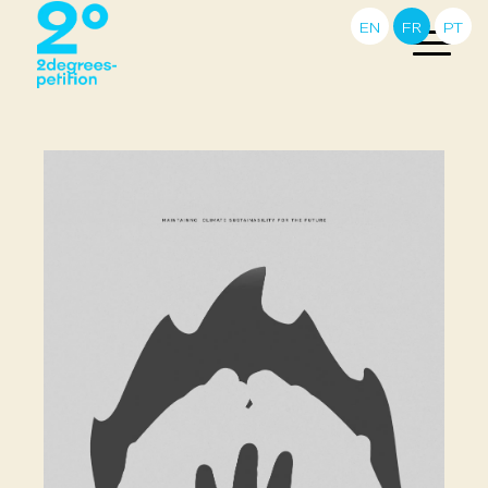
EN
FR
PT