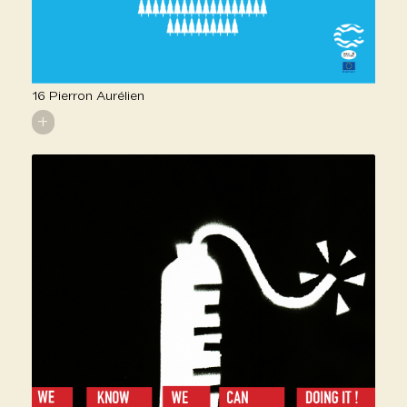
16 Pierron Aurélien
+