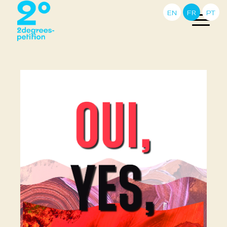
EN
FR
PT