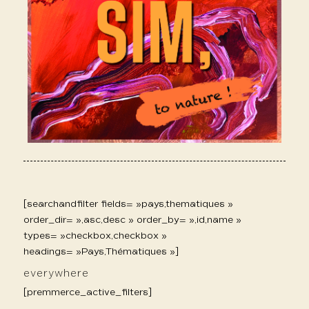
[searchandfilter fields= »pays,thematiques »
order_dir= »,asc,desc » order_by= »,id,name »
types= »checkbox,checkbox »
headings= »Pays,Thématiques »]
everywhere
[premmerce_active_filters]