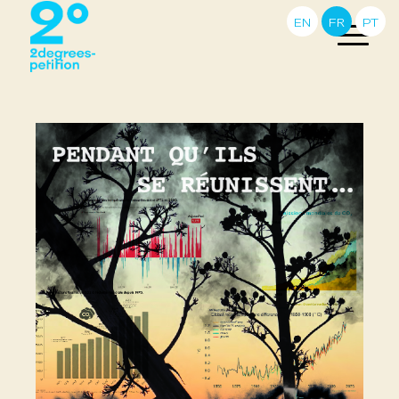
EN
FR
PT