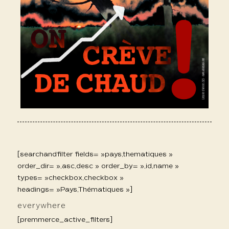
[searchandfilter fields= »pays,thematiques »
order_dir= »,asc,desc » order_by= »,id,name »
types= »checkbox,checkbox »
headings= »Pays,Thématiques »]
everywhere
[premmerce_active_filters]