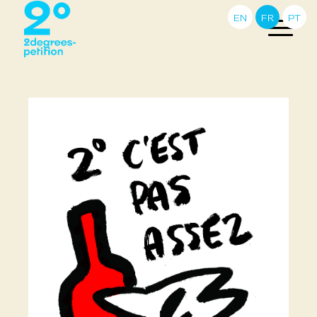
EN
FR
PT