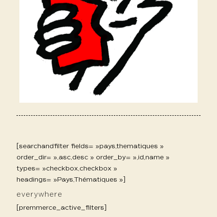
[searchandfilter fields= »pays,thematiques »
order_dir= »,asc,desc » order_by= »,id,name »
types= »checkbox,checkbox »
headings= »Pays,Thématiques »]
everywhere
[premmerce_active_filters]