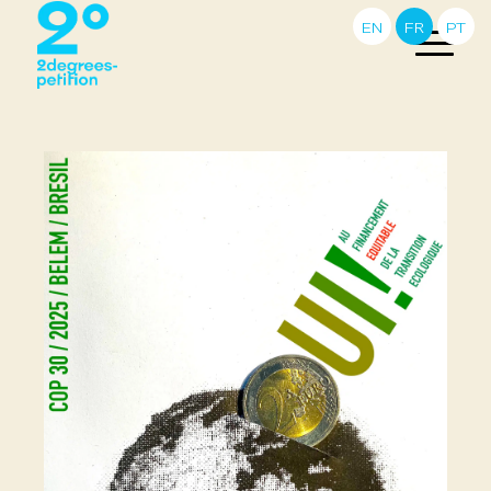
EN
FR
PT