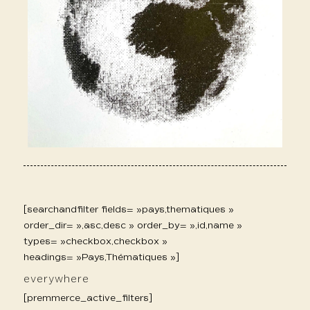
[searchandfilter fields= »pays,thematiques »
order_dir= »,asc,desc » order_by= »,id,name »
types= »checkbox,checkbox »
headings= »Pays,Thématiques »]
everywhere
[premmerce_active_filters]