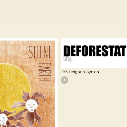
185 Delgado Ayrton
+