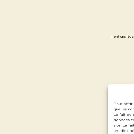
mentions léga
Pour offrir
que les co
Le fait de
données te
site. Le f
un effet né