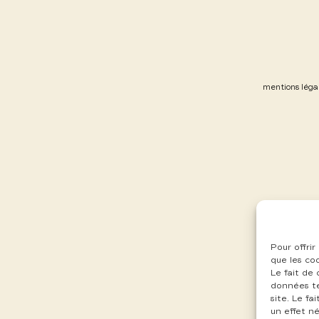
mentions léga
Pour offrir
que les co
Le fait de
données te
site. Le f
un effet né