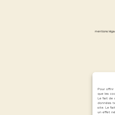
mentions léga
Pour offrir
que les co
Le fait de
données te
site. Le f
un effet né