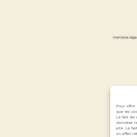
mentions léga
Pour offrir
que les co
Le fait de
données te
site. Le f
un effet né