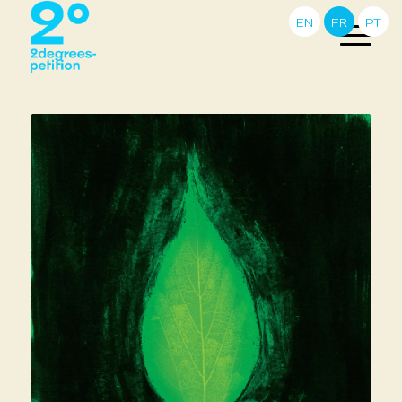
EN
FR
PT