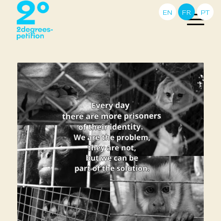
EN
FR
PT