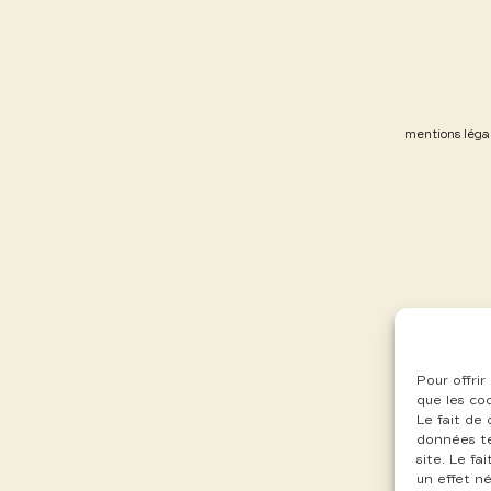
mentions léga
Pour offrir
que les co
Le fait de
données te
site. Le f
un effet né