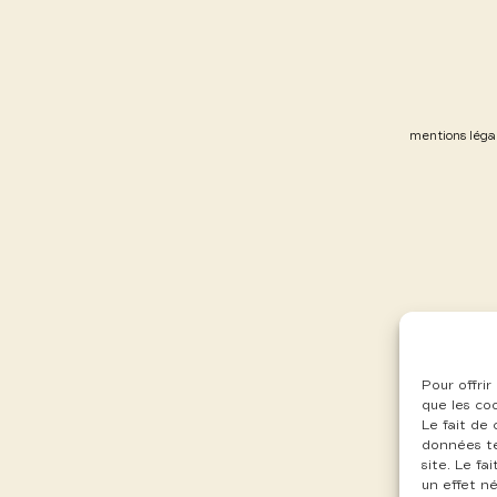
mentions léga
Pour offrir
que les co
Le fait de
données te
site. Le f
un effet né