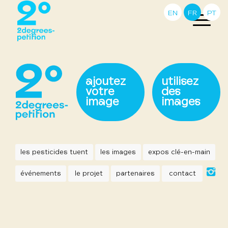
EN
FR
PT
ajoutez
utilisez
votre
des
image
images
les pesticides tuent
les images
expos clé-en-main
événements
le projet
partenaires
contact